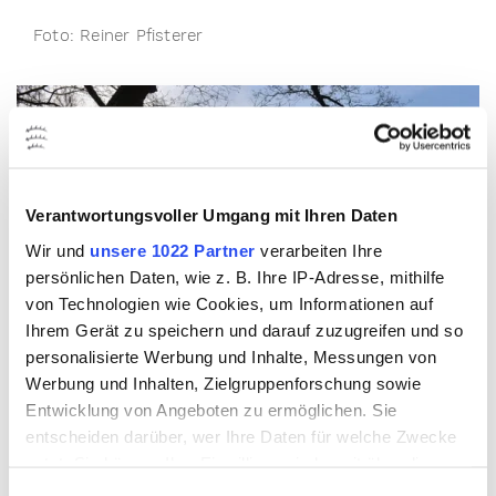
Foto: Reiner Pfisterer
Verantwortungsvoller Umgang mit Ihren Daten
Wir und
unsere 1022 Partner
verarbeiten Ihre
persönlichen Daten, wie z. B. Ihre IP-Adresse, mithilfe
Natur erleben
von Technologien wie Cookies, um Informationen auf
am Monrepos
Ihrem Gerät zu speichern und darauf zuzugreifen und so
personalisierte Werbung und Inhalte, Messungen von
See
Werbung und Inhalten, Zielgruppenforschung sowie
Entwicklung von Angeboten zu ermöglichen. Sie
entscheiden darüber, wer Ihre Daten für welche Zwecke
nutzt. Sie können Ihre Einwilligung jederzeit über die
Cookie-Erklärung oder durch Klicken auf das Privacy