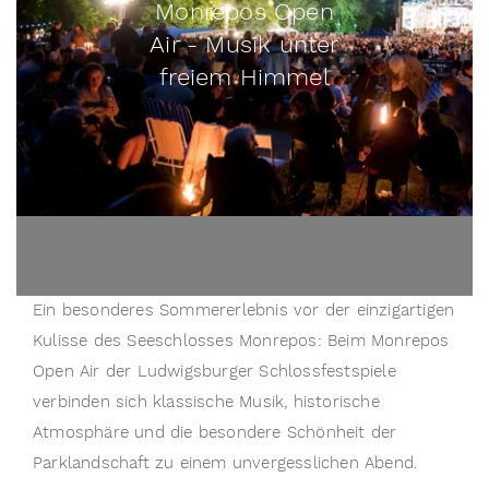
Monrepos Open
Air - Musik unter
freiem Himmel
Ein besonderes Sommererlebnis vor der einzigartigen 
Kulisse des Seeschlosses Monrepos: Beim Monrepos 
Open Air der Ludwigsburger Schlossfestspiele 
verbinden sich klassische Musik, historische 
Atmosphäre und die besondere Schönheit der 
Parklandschaft zu einem unvergesslichen Abend.
