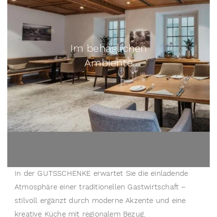
Im behaglichen
Ambiente
In der GUTSSCHENKE erwartet Sie die einladende 
Atmosphäre einer traditionellen Gastwirtschaft – 
stilvoll ergänzt durch moderne Akzente und eine 
kreative Küche mit regionalem Bezug.