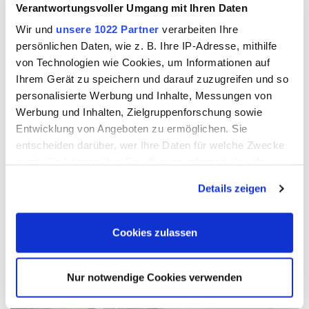
Verantwortungsvoller Umgang mit Ihren Daten
Wir und
unsere 1022 Partner
verarbeiten Ihre
persönlichen Daten, wie z. B. Ihre IP-Adresse, mithilfe
von Technologien wie Cookies, um Informationen auf
Ihrem Gerät zu speichern und darauf zuzugreifen und so
personalisierte Werbung und Inhalte, Messungen von
Werbung und Inhalten, Zielgruppenforschung sowie
Entwicklung von Angeboten zu ermöglichen. Sie
Genießen Sie auf den historischen Terrassen der 
entscheiden darüber, wer Ihre Daten für welche Zwecke
GUTSSCHENKE und der Gartenwirtschaft entspannte 
nutzt. Sie können Ihre Einwilligung jederzeit über die
Sommerstunden bei kühlen Getränken und 
Cookie-Erklärung oder durch Klicken auf das Privacy
Details zeigen
regionalen Köstlichkeiten.
Trigger Symbol ändern oder widerrufen
Wenn Sie es erlauben, würden wir auch gerne:
Cookies zulassen
Informationen über Ihre geografische Lage erfassen,
welche bis auf einige Meter genau sein können
Nur notwendige Cookies verwenden
Ihr Gerät durch aktives Scannen nach bestimmten
Merkmalen (Fingerprinting) identifizieren