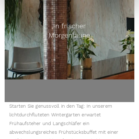
Erfahren Sie mehr darüber, wie Ihre persönlichen Daten
verarbeitet werden, und legen Sie Ihre Präferenzen im
Abschnitt Einzelheiten
fest.
In frischer
Wir verwenden Cookies, um Inhalte und Anzeigen zu
Morgenlaune
personalisieren, Funktionen für soziale Medien anbieten
zu können und die Zugriffe auf unsere Website zu
analysieren. Außerdem geben wir Informationen zu Ihrer
Verwendung unserer Website an unsere Partner für
soziale Medien, Werbung und Analysen weiter. Unsere
Partner führen diese Informationen möglicherweise mit
weiteren Daten zusammen, die Sie ihnen bereitgestellt
haben oder die sie im Rahmen Ihrer Nutzung der Dienste
gesammelt haben.
Starten Sie genussvoll in den Tag: In unserem 
lichtdurchfluteten Wintergarten erwartet 
Frühaufsteher und Langschläfer ein 
abwechslungsreiches Frühstücksbuffet mit einer 