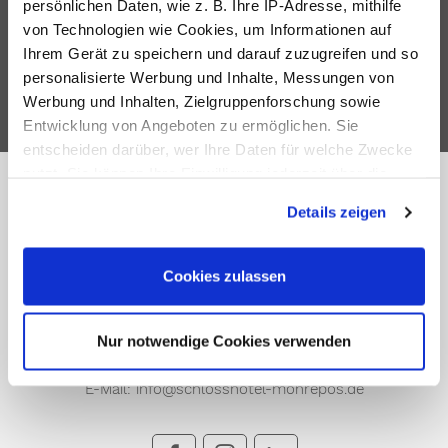
persönlichen Daten, wie z. B. Ihre IP-Adresse, mithilfe
von Technologien wie Cookies, um Informationen auf
Ihrem Gerät zu speichern und darauf zuzugreifen und so
personalisierte Werbung und Inhalte, Messungen von
TRIVAGO
GOOGLE
TRIPADVISOR
Werbung und Inhalten, Zielgruppenforschung sowie
Entwicklung von Angeboten zu ermöglichen. Sie
entscheiden darüber, wer Ihre Daten für welche Zwecke
nutzt. Sie können Ihre Einwilligung jederzeit über die
Cookie-Erklärung oder durch Klicken auf das Privacy
Details zeigen
Trigger Symbol ändern oder widerrufen
SCHLOSSHOTEL MONREPOS
Wenn Sie es erlauben, würden wir auch gerne:
Cookies zulassen
Informationen über Ihre geografische Lage erfassen,
welche bis auf einige Meter genau sein können
Domäne Monrepos 22,
71634 Ludwigsburg
Nur notwendige Cookies verwenden
Ihr Gerät durch aktives Scannen nach bestimmten
Telefon:
+49 7141 302 0
Merkmalen (Fingerprinting) identifizieren
E-Mail:
info@schlosshotel-monrepos.de
Erfahren Sie mehr darüber, wie Ihre persönlichen Daten
verarbeitet werden, und legen Sie Ihre Präferenzen im
Abschnitt Einzelheiten
fest.