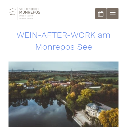
BUCHEN
WEIN-AFTER-WORK am
Monrepos See