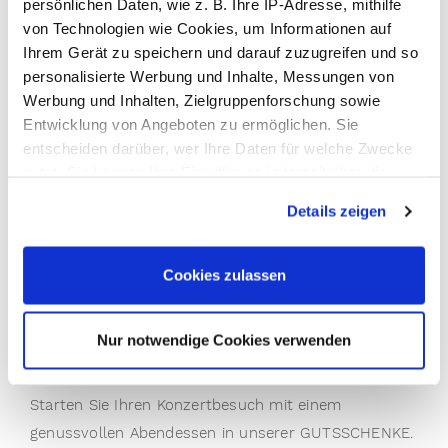
persönlichen Daten, wie z. B. Ihre IP-Adresse, mithilfe
von Technologien wie Cookies, um Informationen auf
Ihrem Gerät zu speichern und darauf zuzugreifen und so
personalisierte Werbung und Inhalte, Messungen von
Musik unter freiem Himmel, einzigartige Atmosphäre
Werbung und Inhalten, Zielgruppenforschung sowie
und kulinarischer Genuss - das Monrepos Open Air
Entwicklung von Angeboten zu ermöglichen. Sie
entscheiden darüber, wer Ihre Daten für welche Zwecke
gehört zu den Sommerhighlights in Ludwigsburg.
nutzt. Sie können Ihre Einwilligung jederzeit über die
Cookie-Erklärung oder durch Klicken auf das Privacy
Vor der malerischen Kulisse des Seeschlosses
Details zeigen
Trigger Symbol ändern oder widerrufen
erleben Sie unvergessliche Konzertabende inmitten
der weitläufigen Parkanlage von Monrepos. Ob
Wenn Sie es erlauben, würden wir auch gerne:
Cookies zulassen
nationale oder internationale Künstler - das
Informationen über Ihre geografische Lage erfassen,
besondere Ambiente macht jeden Abend zu einem
welche bis auf einige Meter genau sein können
Nur notwendige Cookies verwenden
Ihr Gerät durch aktives Scannen nach bestimmten
einzigartigen Erlebnis.
Merkmalen (Fingerprinting) identifizieren
Erfahren Sie mehr darüber, wie Ihre persönlichen Daten
Starten Sie Ihren Konzertbesuch mit einem
verarbeitet werden, und legen Sie Ihre Präferenzen im
genussvollen Abendessen in unserer GUTSSCHENKE.
Abschnitt Einzelheiten
fest.