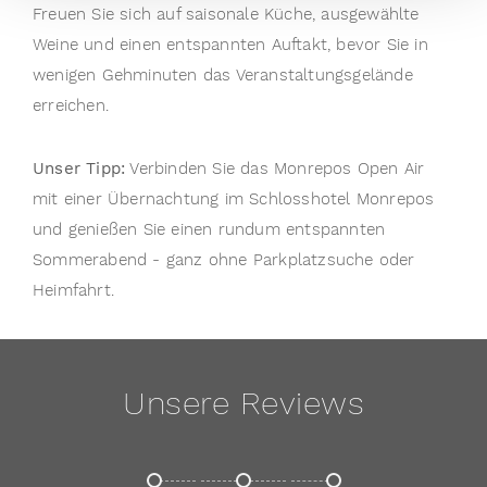
Freuen Sie sich auf saisonale Küche, ausgewählte
Weine und einen entspannten Auftakt, bevor Sie in
Wir verwenden Cookies, um Inhalte und Anzeigen zu
personalisieren, Funktionen für soziale Medien anbieten
wenigen Gehminuten das Veranstaltungsgelände
zu können und die Zugriffe auf unsere Website zu
erreichen.
analysieren. Außerdem geben wir Informationen zu Ihrer
Verwendung unserer Website an unsere Partner für
Unser Tipp:
Verbinden Sie das Monrepos Open Air
soziale Medien, Werbung und Analysen weiter. Unsere
mit einer Übernachtung im Schlosshotel Monrepos
Partner führen diese Informationen möglicherweise mit
und genießen Sie einen rundum entspannten
weiteren Daten zusammen, die Sie ihnen bereitgestellt
haben oder die sie im Rahmen Ihrer Nutzung der Dienste
Sommerabend - ganz ohne Parkplatzsuche oder
gesammelt haben.
Heimfahrt.
Unsere Reviews