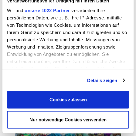
Verantwortungsvoller Umgang mit Ihren Daten
Wir und
unsere 1022 Partner
verarbeiten Ihre
persönlichen Daten, wie z. B. Ihre IP-Adresse, mithilfe
von Technologien wie Cookies, um Informationen auf
Ihrem Gerät zu speichern und darauf zuzugreifen und so
personalisierte Werbung und Inhalte, Messungen von
Sights in the Stuttgart Region
Werbung und Inhalten, Zielgruppenforschung sowie
Entwicklung von Angeboten zu ermöglichen. Sie
entscheiden darüber, wer Ihre Daten für welche Zwecke
nutzt. Sie können Ihre Einwilligung jederzeit über die
READ MORE
Cookie-Erklärung oder durch Klicken auf das Privacy
Details zeigen
Trigger Symbol ändern oder widerrufen
Wenn Sie es erlauben, würden wir auch gerne:
Cookies zulassen
Informationen über Ihre geografische Lage erfassen,
welche bis auf einige Meter genau sein können
Nur notwendige Cookies verwenden
Ihr Gerät durch aktives Scannen nach bestimmten
Merkmalen (Fingerprinting) identifizieren