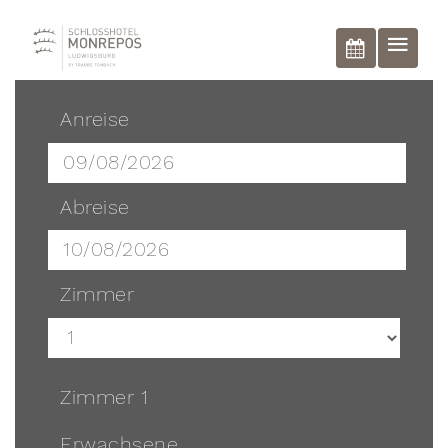
BUCHEN
Anreise
Abreise
Zimmer
Zimmer 1
Erwachsene