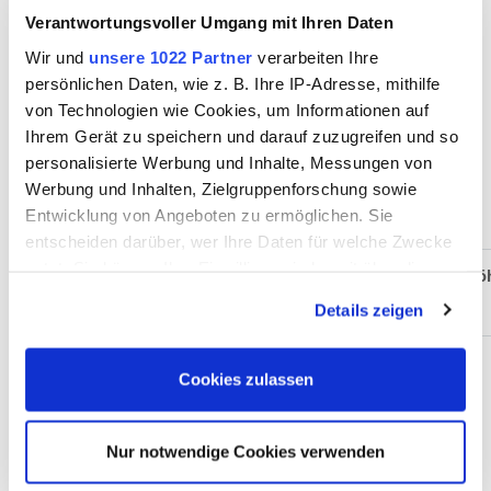
Verantwortungsvoller Umgang mit Ihren Daten
Wir und
unsere 1022 Partner
verarbeiten Ihre
TAGESLICHT
persönlichen Daten, wie z. B. Ihre IP-Adresse, mithilfe
von Technologien wie Cookies, um Informationen auf
Ihrem Gerät zu speichern und darauf zuzugreifen und so
personalisierte Werbung und Inhalte, Messungen von
Werbung und Inhalten, Zielgruppenforschung sowie
AUSSTATTUNG
Entwicklung von Angeboten zu ermöglichen. Sie
entscheiden darüber, wer Ihre Daten für welche Zwecke
nutzt. Sie können Ihre Einwilligung jederzeit über die
Größe
25,00
Breite:
4,80
Länge:
5,30
Hö
Cookie-Erklärung oder durch Klicken auf das Privacy
(m²):
sqm
m
m
Details zeigen
Trigger Symbol ändern oder widerrufen
Wenn Sie es erlauben, würden wir auch gerne:
Cookies zulassen
Bestuhlungen
Informationen über Ihre geografische Lage erfassen,
welche bis auf einige Meter genau sein können
Nur notwendige Cookies verwenden
Bankett
16
Plätze
Ihr Gerät durch aktives Scannen nach bestimmten
Merkmalen (Fingerprinting) identifizieren