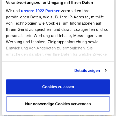
Verantwortungsvoller Umgang mit Ihren Daten
Wir und
unsere 1022 Partner
verarbeiten Ihre
persönlichen Daten, wie z. B. Ihre IP-Adresse, mithilfe
von Technologien wie Cookies, um Informationen auf
Ihrem Gerät zu speichern und darauf zuzugreifen und so
personalisierte Werbung und Inhalte, Messungen von
Werbung und Inhalten, Zielgruppenforschung sowie
Entwicklung von Angeboten zu ermöglichen. Sie
ALLE UNTERNEHMEN DER TRAUBE GROUP
entscheiden darüber, wer Ihre Daten für welche Zwecke
nutzt. Sie können Ihre Einwilligung jederzeit über die
Cookie-Erklärung oder durch Klicken auf das Privacy
Details zeigen
Trigger Symbol ändern oder widerrufen
Wenn Sie es erlauben, würden wir auch gerne:
Cookies zulassen
Informationen über Ihre geografische Lage erfassen,
welche bis auf einige Meter genau sein können
Nur notwendige Cookies verwenden
Ihr Gerät durch aktives Scannen nach bestimmten
Merkmalen (Fingerprinting) identifizieren