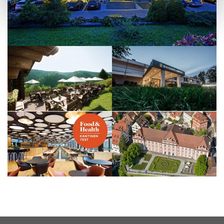
Erfahren Sie mehr darüber, wie Ihre persönlichen Daten
verarbeitet werden, und legen Sie Ihre Präferenzen im
Abschnitt Einzelheiten
fest.
Wir verwenden Cookies, um Inhalte und Anzeigen zu
personalisieren, Funktionen für soziale Medien anbieten
zu können und die Zugriffe auf unsere Website zu
analysieren. Außerdem geben wir Informationen zu Ihrer
Verwendung unserer Website an unsere Partner für
soziale Medien, Werbung und Analysen weiter. Unsere
Partner führen diese Informationen möglicherweise mit
weiteren Daten zusammen, die Sie ihnen bereitgestellt
haben oder die sie im Rahmen Ihrer Nutzung der Dienste
gesammelt haben.